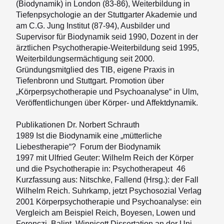
(Biodynamik) in London (83-86), Weiterbildung in
Ärzte/Ärztinnen
Tiefenpsychologie an der Stuttgarter Akademie und
am C.G. Jung Institut (87-94), Ausbilder und
Links
Supervisor für Biodynamik seid 1990, Dozent in der
Kontakt
ärztlichen Psychotherapie-Weiterbildung seid 1995,
Weiterbildungsermächtigung seit 2000.
Mitgliederbereich
Gründungsmitglied des TIB, eigene Praxis in
Tiefenbronn und Stuttgart. Promotion über
Terminübersicht
„Körperpsychotherapie und Psychoanalyse“ in Ulm,
Veröffentlichungen über Körper- und Affektdynamik.
Stellenausschreibungen (intern)
Publikationen Dr. Norbert Schrauth
1989 Ist die Biodynamik eine „mütterliche
Liebestherapie“? Forum der Biodynamik
1997 mit Ulfried Geuter: Wilhelm Reich der Körper
und die Psychotherapie in: Psychotherapeut 46
Kurzfassung aus: Nitschke, Fallend (Hrsg.): der Fall
Wilhelm Reich. Suhrkamp, jetzt Psychosozial Verlag
2001 Körperpsychotherapie und Psychoanalyse: ein
Vergleich am Beispiel Reich, Boyesen, Lowen und
Ferenczi, Balint, Winnicott Dissertation an der Uni