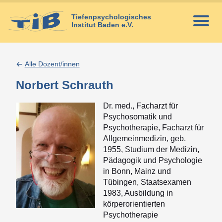
Skip
to
Tiefenpsychologisches
Op
Institut Baden e.V.
content
Me
Institut
Dozent/innen
Alle Dozent/innen
Curriculum
Norbert Schrauth
Ethik-Richlinien
Dr. med., Facharzt für
Kooperierende Kliniken
Psychosomatik und
Psychotherapie, Facharzt für
Publikationen
Allgemeinmedizin, geb.
1955, Studium der Medizin,
Aktuelles
Pädagogik und Psychologie
in Bonn, Mainz und
Lehrpläne
Tübingen, Staatsexamen
Zulassung/Aufnahme
1983, Ausbildung in
körperorientierten
Psycholog/innen
Psychotherapie